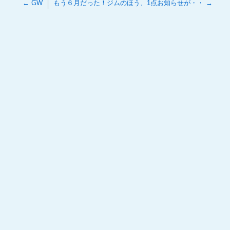
←
GW
もう６月だった！ジムのほう、1点お知らせが・・
→